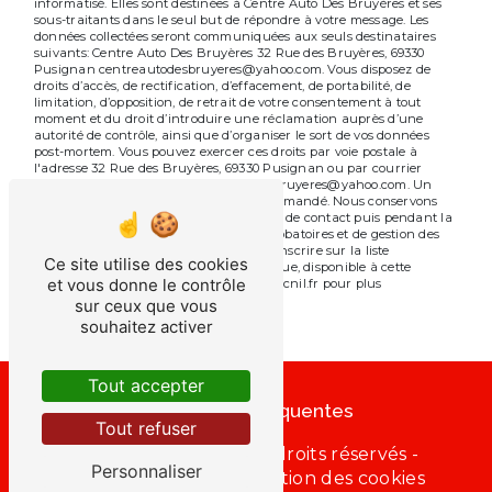
informatisé. Elles sont destinées à Centre Auto Des Bruyères et ses
sous-traitants dans le seul but de répondre à votre message. Les
données collectées seront communiquées aux seuls destinataires
suivants: Centre Auto Des Bruyères 32 Rue des Bruyères, 69330
Pusignan centreautodesbruyeres@yahoo.com. Vous disposez de
droits d’accès, de rectification, d’effacement, de portabilité, de
limitation, d’opposition, de retrait de votre consentement à tout
moment et du droit d’introduire une réclamation auprès d’une
autorité de contrôle, ainsi que d’organiser le sort de vos données
post-mortem. Vous pouvez exercer ces droits par voie postale à
l'adresse 32 Rue des Bruyères, 69330 Pusignan ou par courrier
électronique à l'adresse centreautodesbruyeres@yahoo.com. Un
justificatif d'identité pourra vous être demandé. Nous conservons
vos données pendant la période de prise de contact puis pendant la
durée de prescription légale aux fins probatoires et de gestion des
contentieux. Vous avez le droit de vous inscrire sur la liste
Ce site utilise des cookies
d'opposition au démarchage téléphonique, disponible à cette
et vous donne le contrôle
adresse:
Bloctel.gouv.fr
. Consultez le site cnil.fr pour plus
d’informations sur vos droits.
sur ceux que vous
souhaitez activer
Tout accepter
Recherches fréquentes
Tout refuser
©
Vistalid
- 2026 - Tous droits réservés -
Personnaliser
Mentions légales
-
Gestion des cookies