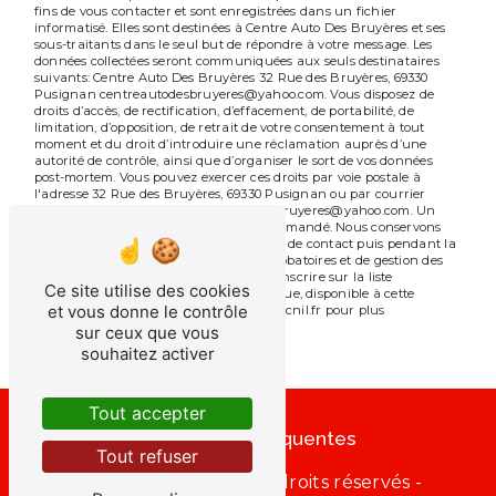
fins de vous contacter et sont enregistrées dans un fichier
informatisé. Elles sont destinées à Centre Auto Des Bruyères et ses
sous-traitants dans le seul but de répondre à votre message. Les
données collectées seront communiquées aux seuls destinataires
suivants: Centre Auto Des Bruyères 32 Rue des Bruyères, 69330
Pusignan centreautodesbruyeres@yahoo.com. Vous disposez de
droits d’accès, de rectification, d’effacement, de portabilité, de
limitation, d’opposition, de retrait de votre consentement à tout
moment et du droit d’introduire une réclamation auprès d’une
autorité de contrôle, ainsi que d’organiser le sort de vos données
post-mortem. Vous pouvez exercer ces droits par voie postale à
l'adresse 32 Rue des Bruyères, 69330 Pusignan ou par courrier
électronique à l'adresse centreautodesbruyeres@yahoo.com. Un
justificatif d'identité pourra vous être demandé. Nous conservons
vos données pendant la période de prise de contact puis pendant la
durée de prescription légale aux fins probatoires et de gestion des
contentieux. Vous avez le droit de vous inscrire sur la liste
Ce site utilise des cookies
d'opposition au démarchage téléphonique, disponible à cette
et vous donne le contrôle
adresse:
Bloctel.gouv.fr
. Consultez le site cnil.fr pour plus
d’informations sur vos droits.
sur ceux que vous
souhaitez activer
Tout accepter
Recherches fréquentes
Tout refuser
©
Vistalid
- 2026 - Tous droits réservés -