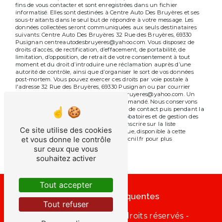
fins de vous contacter et sont enregistrées dans un fichier
informatisé. Elles sont destinées à Centre Auto Des Bruyères et ses
sous-traitants dans le seul but de répondre à votre message. Les
données collectées seront communiquées aux seuls destinataires
suivants: Centre Auto Des Bruyères 32 Rue des Bruyères, 69330
Pusignan centreautodesbruyeres@yahoo.com. Vous disposez de
droits d’accès, de rectification, d’effacement, de portabilité, de
limitation, d’opposition, de retrait de votre consentement à tout
moment et du droit d’introduire une réclamation auprès d’une
autorité de contrôle, ainsi que d’organiser le sort de vos données
post-mortem. Vous pouvez exercer ces droits par voie postale à
l'adresse 32 Rue des Bruyères, 69330 Pusignan ou par courrier
électronique à l'adresse centreautodesbruyeres@yahoo.com. Un
justificatif d'identité pourra vous être demandé. Nous conservons
vos données pendant la période de prise de contact puis pendant la
durée de prescription légale aux fins probatoires et de gestion des
contentieux. Vous avez le droit de vous inscrire sur la liste
Ce site utilise des cookies
d'opposition au démarchage téléphonique, disponible à cette
et vous donne le contrôle
adresse:
Bloctel.gouv.fr
. Consultez le site cnil.fr pour plus
d’informations sur vos droits.
sur ceux que vous
souhaitez activer
Tout accepter
Recherches fréquentes
Tout refuser
©
Vistalid
- 2026 - Tous droits réservés -