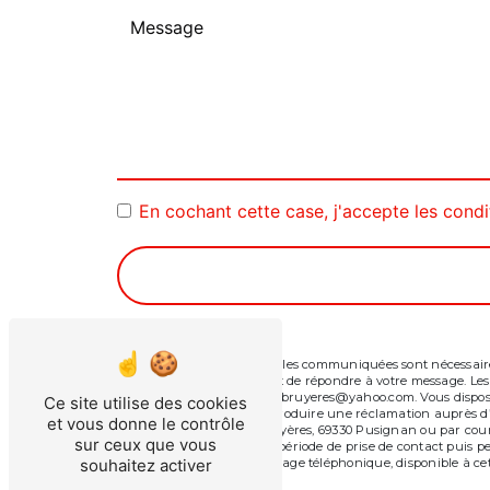
En cochant cette case, j'accepte les condi
** Les données personnelles communiquées sont nécessaires 
traitants dans le seul but de répondre à votre message. L
Pusignan centreautodesbruyeres@yahoo.com. Vous disposez de 
Ce site utilise des cookies
moment et du droit d’introduire une réclamation auprès d’u
et vous donne le contrôle
l'adresse 32 Rue des Bruyères, 69330 Pusignan ou par cour
sur ceux que vous
vos données pendant la période de prise de contact puis pend
d'opposition au démarchage téléphonique, disponible à cet
souhaitez activer