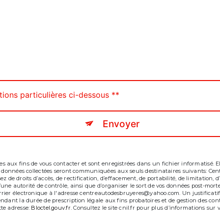
tions particulières ci-dessous **
Envoyer
aux fins de vous contacter et sont enregistrées dans un fichier informatisé. El
es données collectées seront communiquées aux seuls destinataires suivants: Ce
droits d’accès, de rectification, d’effacement, de portabilité, de limitation, d
ne autorité de contrôle, ainsi que d’organiser le sort de vos données post-morte
rier électronique à l'adresse centreautodesbruyeres@yahoo.com. Un justificati
ant la durée de prescription légale aux fins probatoires et de gestion des conten
te adresse:
Bloctel.gouv.fr
. Consultez le site cnil.fr pour plus d’informations sur v